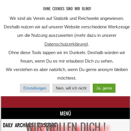
OHNE COOKIES SIND WIR BLIND!
Wir sind als Verein auf Statistik und Reichweite angewiesen.
Deshalb nutzen wir auf unserer Website verschiedene Werkzeuge
um die Nutzung auszuwerten (mehr dazu in unserer
Datenschutzerklärung
).
Ohne diese Tools tappen wir im Dunkeln. Deshalb würden wir
freuen, wenn Du es mir erlaubest Dich zu sehen.
Kgl. priv. Feuerrohr-
Wir verstehen es aber natürlich, wenn Du gerne anonym bleiben
Schützengilde Friedberg
möchtest.
Sport trifft Tradition
Einstellungen
Nein, will ich nicht
Ja, gerne
MENÜ
WIR WOLLEN DICH !
Skip to content
DAILY ARCHIVES:
17.05.2026