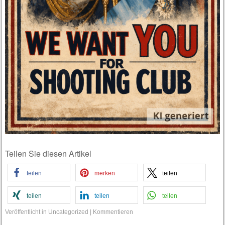
Teilen Sie diesen Artikel
teilen
merken
teilen
teilen
teilen
teilen
Veröffentlicht in
Uncategorized
|
Kommentieren